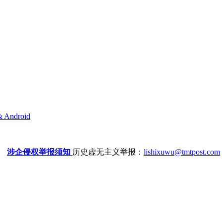
& Android
涉企侵权举报须知
历史虚无主义举报：
lishixuwu@tmtpost.com