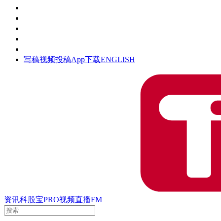
活动
钛空时间
集团时光
公众号
清朗网络行动
写稿
视频投稿
App下载
ENGLISH
资讯
科股宝
PRO
视频
直播
FM