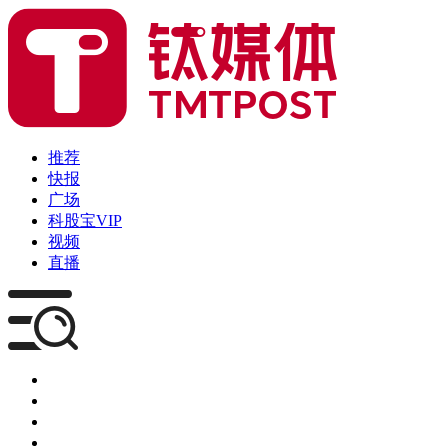
推荐
快报
广场
科股宝VIP
视频
直播
媒体
企服
创投
咨询