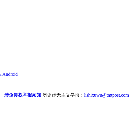
& Android
涉企侵权举报须知
历史虚无主义举报：
lishixuwu@tmtpost.com