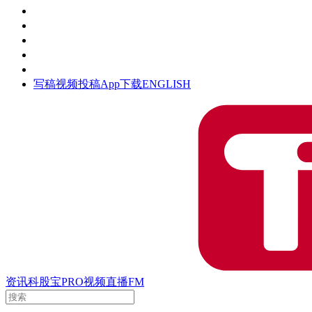
活动
钛空时间
集团时光
公众号
清朗网络行动
写稿
视频投稿
App下载
ENGLISH
资讯
科股宝
PRO
视频
直播
FM