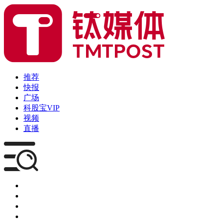
推荐
快报
广场
科股宝VIP
视频
直播
媒体
企服
创投
咨询