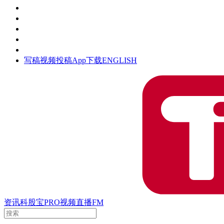
活动
钛空时间
集团时光
公众号
清朗网络行动
写稿
视频投稿
App下载
ENGLISH
资讯
科股宝
PRO
视频
直播
FM