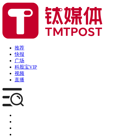
推荐
快报
广场
科股宝VIP
视频
直播
媒体
企服
创投
咨询