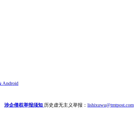
& Android
涉企侵权举报须知
历史虚无主义举报：
lishixuwu@tmtpost.com