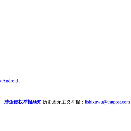
& Android
涉企侵权举报须知
历史虚无主义举报：
lishixuwu@tmtpost.com