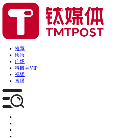
推荐
快报
广场
科股宝VIP
视频
直播
媒体
企服
创投
咨询