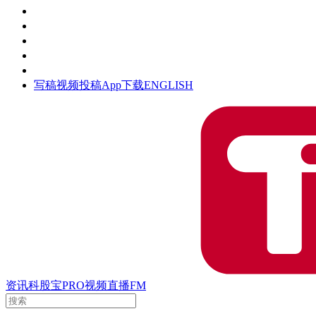
活动
钛空时间
集团时光
公众号
清朗网络行动
写稿
视频投稿
App下载
ENGLISH
资讯
科股宝
PRO
视频
直播
FM