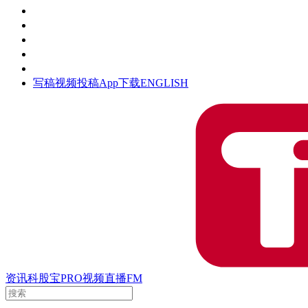
活动
钛空时间
集团时光
公众号
清朗网络行动
写稿
视频投稿
App下载
ENGLISH
资讯
科股宝
PRO
视频
直播
FM