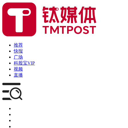
推荐
快报
广场
科股宝VIP
视频
直播
媒体
企服
创投
咨询