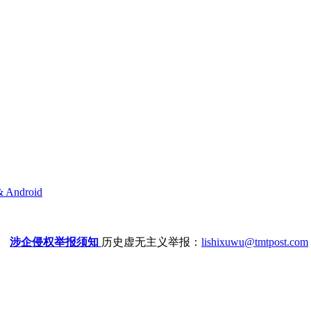
& Android
涉企侵权举报须知
历史虚无主义举报：
lishixuwu@tmtpost.com