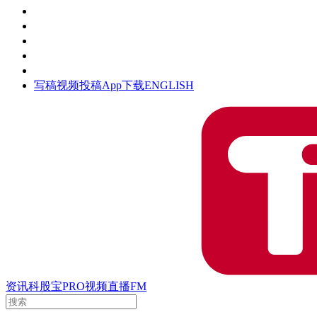
活动
钛空时间
集团时光
公众号
清朗网络行动
写稿
视频投稿
App下载
ENGLISH
资讯
科股宝
PRO
视频
直播
FM