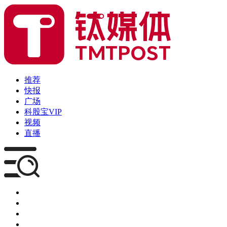
推荐
快报
广场
科股宝VIP
视频
直播
媒体
企服
创投
咨询