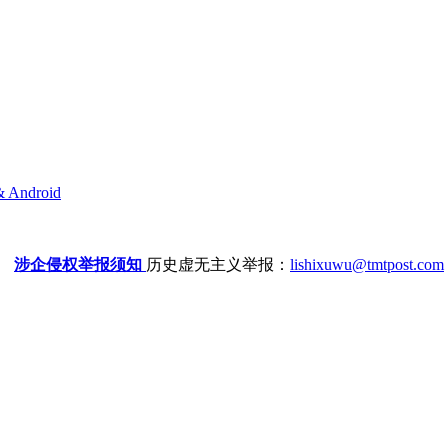
& Android
涉企侵权举报须知
历史虚无主义举报：
lishixuwu@tmtpost.com