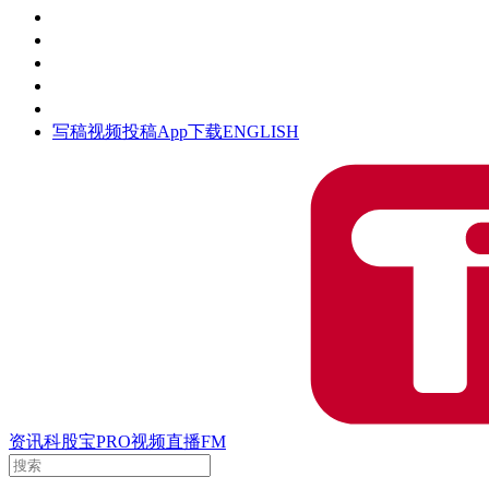
活动
钛空时间
集团时光
公众号
清朗网络行动
写稿
视频投稿
App下载
ENGLISH
资讯
科股宝
PRO
视频
直播
FM