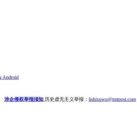
& Android
涉企侵权举报须知
历史虚无主义举报：
lishixuwu@tmtpost.com