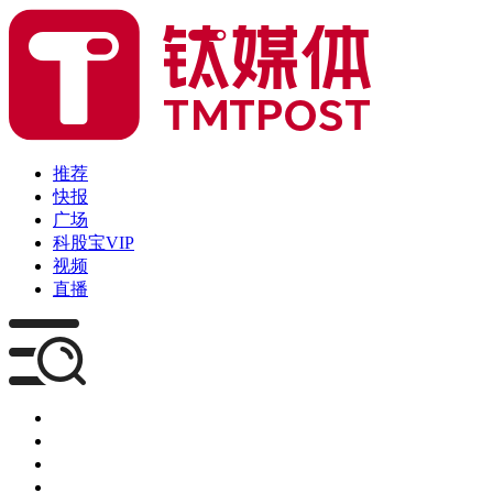
推荐
快报
广场
科股宝VIP
视频
直播
媒体
企服
创投
咨询