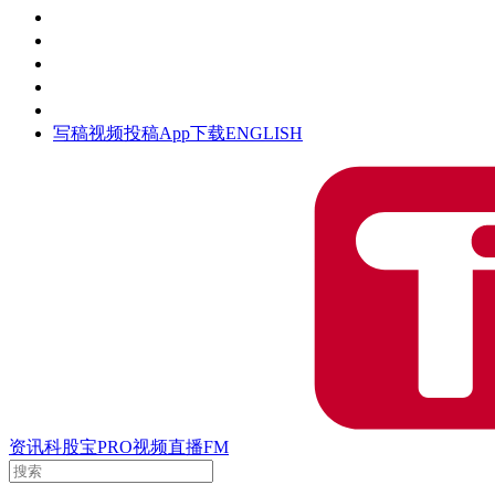
活动
钛空时间
集团时光
公众号
清朗网络行动
写稿
视频投稿
App下载
ENGLISH
资讯
科股宝
PRO
视频
直播
FM