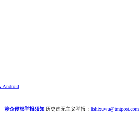
& Android
涉企侵权举报须知
历史虚无主义举报：
lishixuwu@tmtpost.com