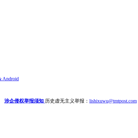
& Android
涉企侵权举报须知
历史虚无主义举报：
lishixuwu@tmtpost.com