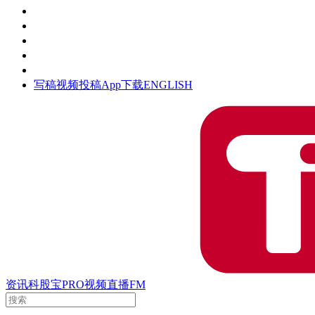
活动
钛空时间
集团时光
公众号
清朗网络行动
写稿
视频投稿
App下载
ENGLISH
资讯
科股宝
PRO
视频
直播
FM