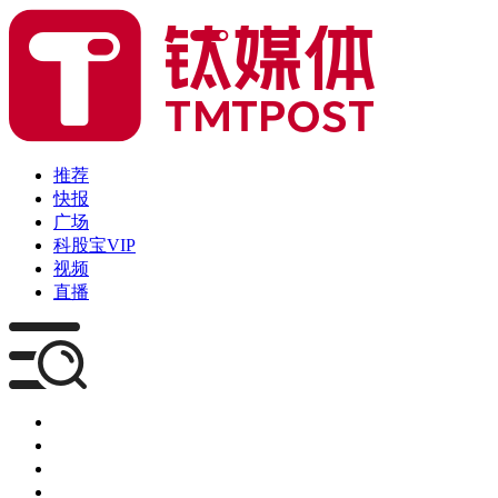
推荐
快报
广场
科股宝VIP
视频
直播
媒体
企服
创投
咨询