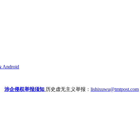
& Android
涉企侵权举报须知
历史虚无主义举报：
lishixuwu@tmtpost.com