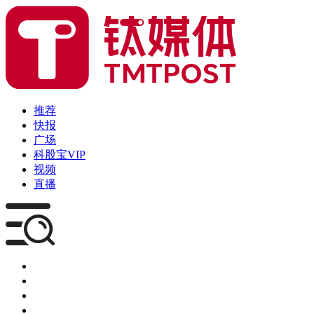
推荐
快报
广场
科股宝VIP
视频
直播
媒体
企服
创投
咨询