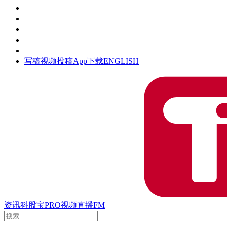
活动
钛空时间
集团时光
公众号
清朗网络行动
写稿
视频投稿
App下载
ENGLISH
资讯
科股宝
PRO
视频
直播
FM