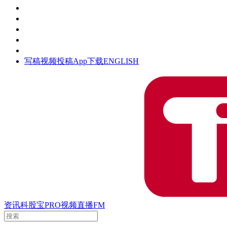
活动
钛空时间
集团时光
公众号
清朗网络行动
写稿
视频投稿
App下载
ENGLISH
资讯
科股宝
PRO
视频
直播
FM