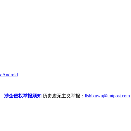
& Android
涉企侵权举报须知
历史虚无主义举报：
lishixuwu@tmtpost.com