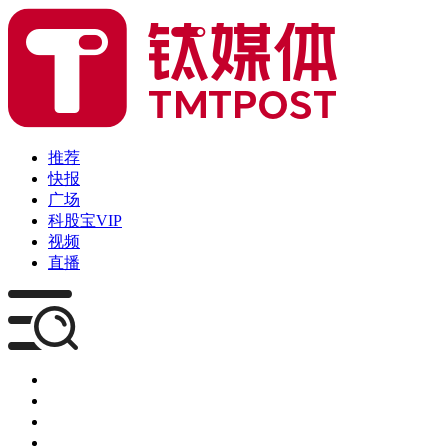
推荐
快报
广场
科股宝VIP
视频
直播
媒体
企服
创投
咨询