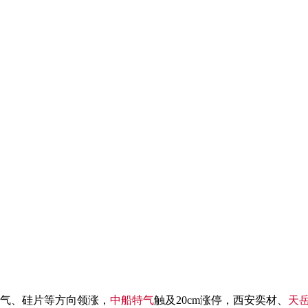
特气、硅片等方向领涨，
中船特气
触及20cm涨停，西安奕材、
天