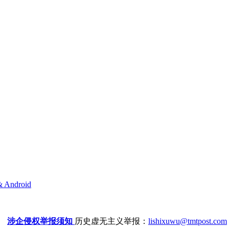
& Android
涉企侵权举报须知
历史虚无主义举报：
lishixuwu@tmtpost.com