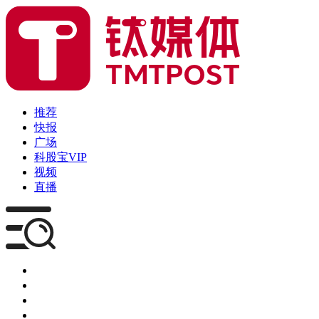
推荐
快报
广场
科股宝VIP
视频
直播
媒体
企服
创投
咨询