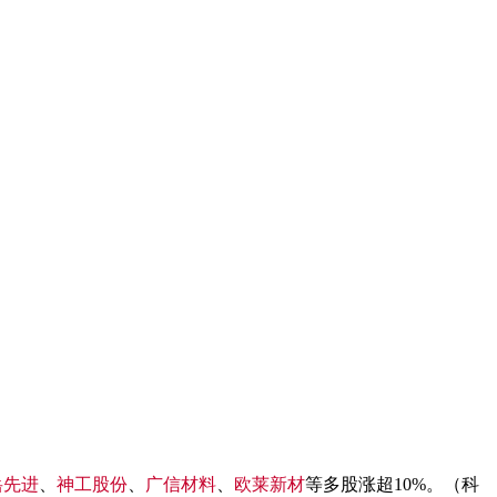
岳先进
、
神工股份
、
广信材料
、
欧莱新材
等多股涨超10%。（科