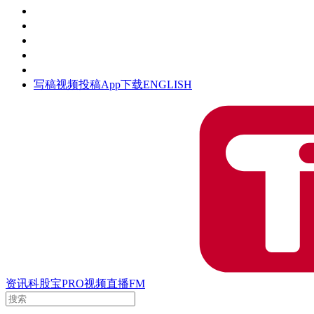
活动
钛空时间
集团时光
公众号
清朗网络行动
写稿
视频投稿
App下载
ENGLISH
资讯
科股宝
PRO
视频
直播
FM