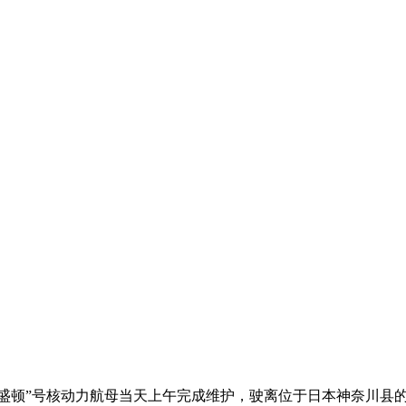
·华盛顿”号核动力航母当天上午完成维护，驶离位于日本神奈川县的