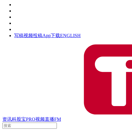
活动
钛空时间
集团时光
公众号
清朗网络行动
写稿
视频投稿
App下载
ENGLISH
资讯
科股宝
PRO
视频
直播
FM