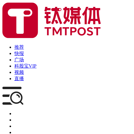
推荐
快报
广场
科股宝VIP
视频
直播
媒体
企服
创投
咨询