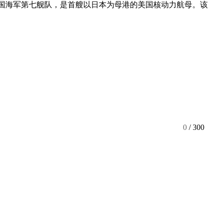
美国海军第七舰队，是首艘以日本为母港的美国核动力航母。该
）
0
/ 300