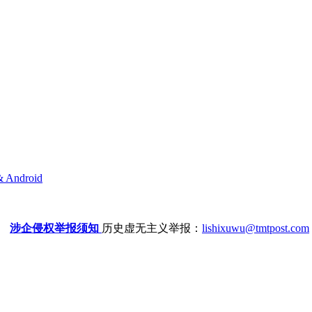
& Android
涉企侵权举报须知
历史虚无主义举报：
lishixuwu@tmtpost.com