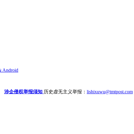
& Android
涉企侵权举报须知
历史虚无主义举报：
lishixuwu@tmtpost.com