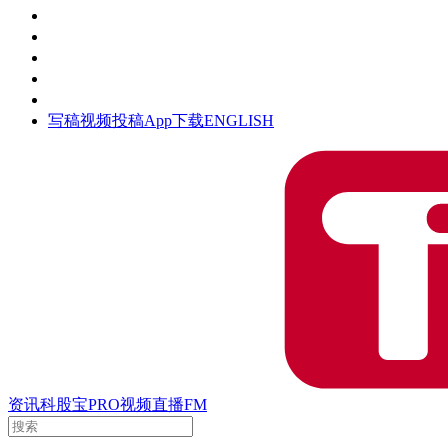
活动
钛空时间
集团时光
公众号
清朗网络行动
写稿
视频投稿
App下载
ENGLISH
资讯
科股宝
PRO
视频
直播
FM