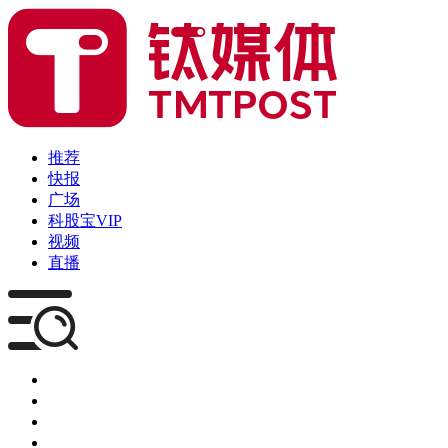
推荐
快报
广场
科股宝VIP
视频
直播
媒体
企服
创投
咨询