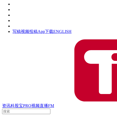
活动
钛空时间
集团时光
公众号
清朗网络行动
写稿
视频投稿
App下载
ENGLISH
资讯
科股宝
PRO
视频
直播
FM