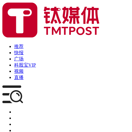
推荐
快报
广场
科股宝VIP
视频
直播
媒体
企服
创投
咨询