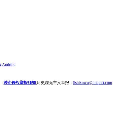
& Android
涉企侵权举报须知
历史虚无主义举报：
lishixuwu@tmtpost.com