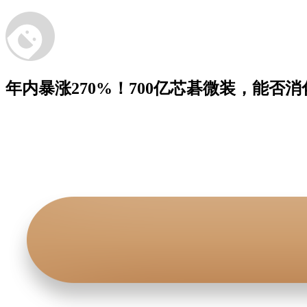
年内暴涨270%！700亿芯碁微装，能否