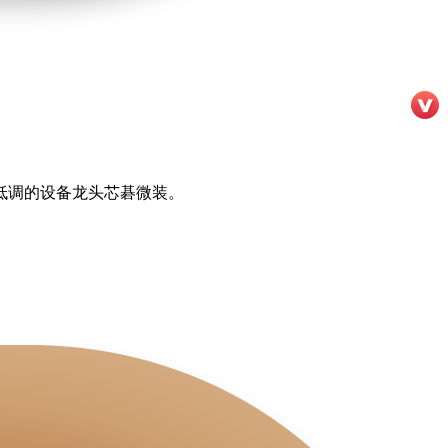
低调的设备龙头芯碁微装。