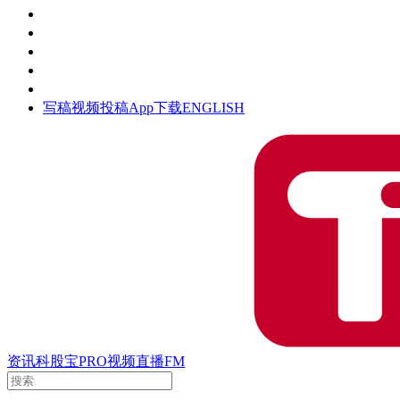
活动
钛空时间
集团时光
公众号
清朗网络行动
写稿
视频投稿
App下载
ENGLISH
资讯
科股宝
PRO
视频
直播
FM