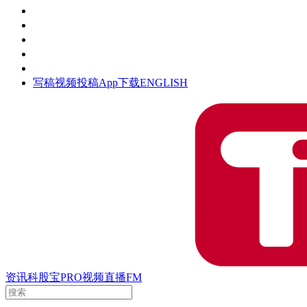
活动
钛空时间
集团时光
公众号
清朗网络行动
写稿
视频投稿
App下载
ENGLISH
资讯
科股宝
PRO
视频
直播
FM