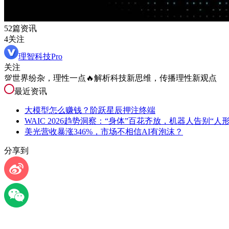
52篇资讯
4关注
理智科技Pro
关注
💯世界纷杂，理性一点🔥解析科技新思维，传播理性新观点
最近资讯
大模型怎么赚钱？阶跃星辰押注终端
WAIC 2026趋势洞察：“身体”百花齐放，机器人告别“人
美光营收暴涨346%，市场不相信AI有泡沫？
分享到