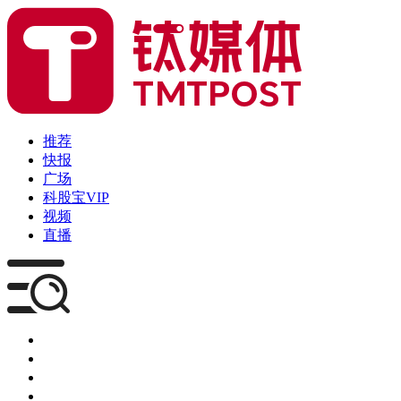
推荐
快报
广场
科股宝VIP
视频
直播
媒体
企服
创投
咨询