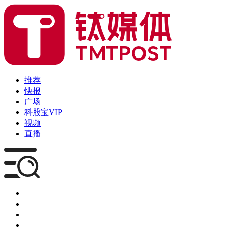
推荐
快报
广场
科股宝VIP
视频
直播
媒体
企服
创投
咨询