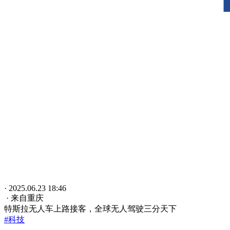
· 2025.06.23 18:46
· 来自重庆
特斯拉无人车上路接客，全球无人驾驶三分天下
#科技