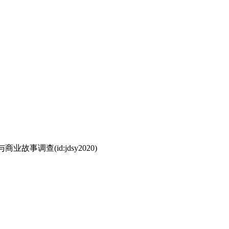
调查(id:jdsy2020)