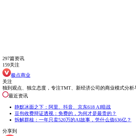
297篇资讯
159关注
极点商业
关注
独到观点、独立态度，专注TMT、新经济公司的商业模式分析与商业故事
最近资讯
静默冰面之下：阿里、抖音、京东618 AI暗战
豆包收费辩证透视：免费的，为何才是最贵的？
拆解群核：一年只卖520万的AI故事，凭什么值636亿？
分享到