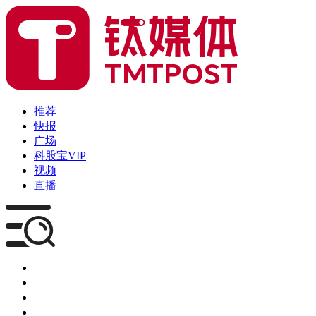
推荐
快报
广场
科股宝VIP
视频
直播
媒体
企服
创投
咨询