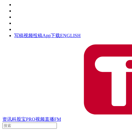
活动
钛空时间
集团时光
公众号
清朗网络行动
写稿
视频投稿
App下载
ENGLISH
资讯
科股宝
PRO
视频
直播
FM