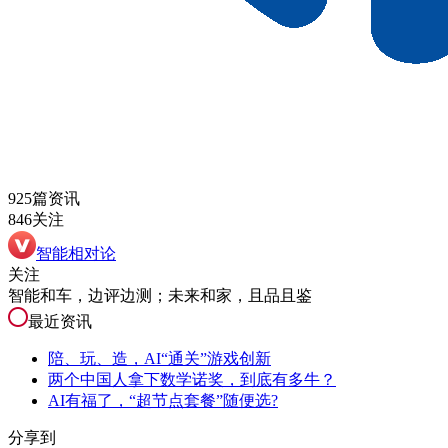
925篇资讯
846关注
智能相对论
关注
智能和车，边评边测；未来和家，且品且鉴
最近资讯
陪、玩、造，AI“通关”游戏创新
两个中国人拿下数学诺奖，到底有多牛？
AI有福了，“超节点套餐”随便选?
分享到