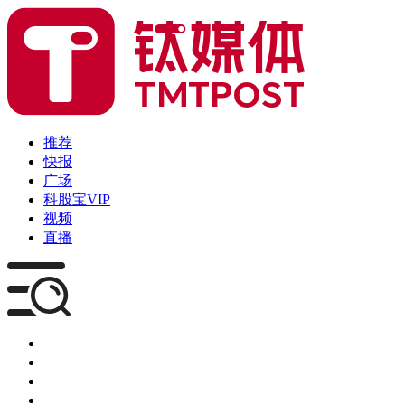
推荐
快报
广场
科股宝VIP
视频
直播
媒体
企服
创投
咨询