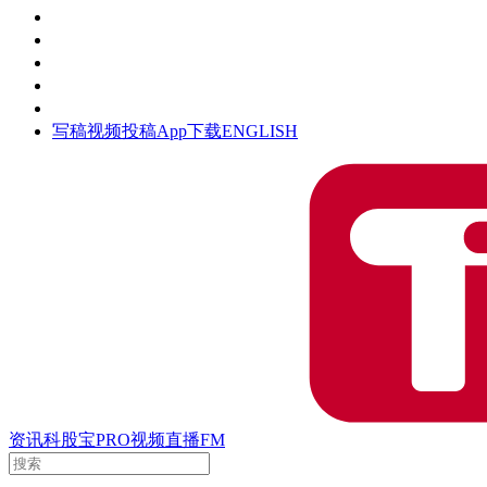
活动
钛空时间
集团时光
公众号
清朗网络行动
写稿
视频投稿
App下载
ENGLISH
资讯
科股宝
PRO
视频
直播
FM