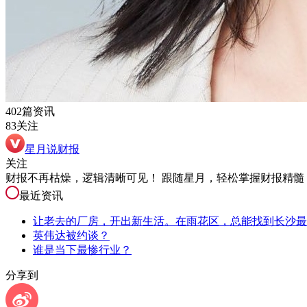
402篇资讯
83关注
星月说财报
关注
财报不再枯燥，逻辑清晰可见！ 跟随星月，轻松掌握财报精髓
最近资讯
让老去的厂房，开出新生活。在雨花区，总能找到长沙最
英伟达被约谈？
谁是当下最惨行业？
分享到