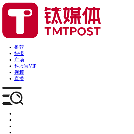
推荐
快报
广场
科股宝VIP
视频
直播
媒体
企服
创投
咨询