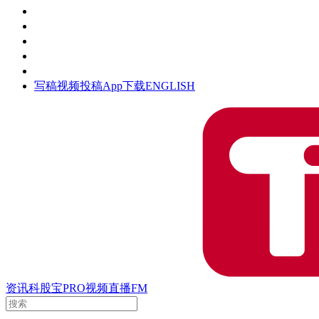
活动
钛空时间
集团时光
公众号
清朗网络行动
写稿
视频投稿
App下载
ENGLISH
资讯
科股宝
PRO
视频
直播
FM