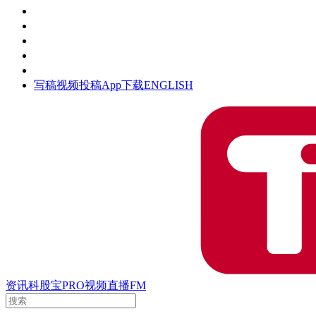
活动
钛空时间
集团时光
公众号
清朗网络行动
写稿
视频投稿
App下载
ENGLISH
资讯
科股宝
PRO
视频
直播
FM