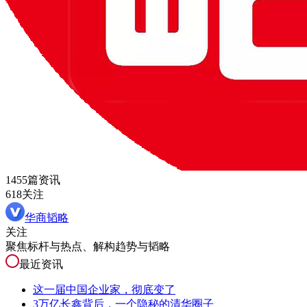
1455篇资讯
618关注
华商韬略
关注
聚焦标杆与热点、解构趋势与韬略
最近资讯
这一届中国企业家，彻底变了
3万亿长鑫背后，一个隐秘的清华圈子