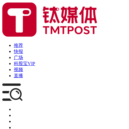
推荐
快报
广场
科股宝VIP
视频
直播
媒体
企服
创投
咨询