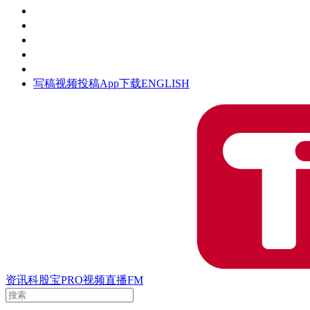
活动
钛空时间
集团时光
公众号
清朗网络行动
写稿
视频投稿
App下载
ENGLISH
资讯
科股宝
PRO
视频
直播
FM