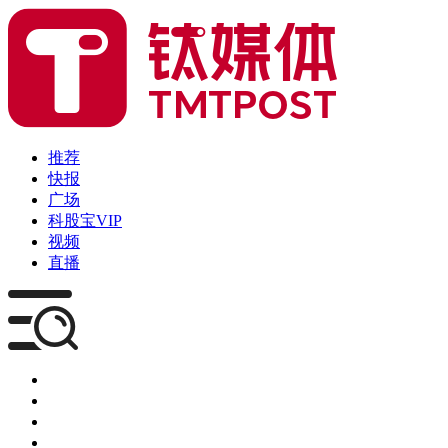
推荐
快报
广场
科股宝VIP
视频
直播
媒体
企服
创投
咨询