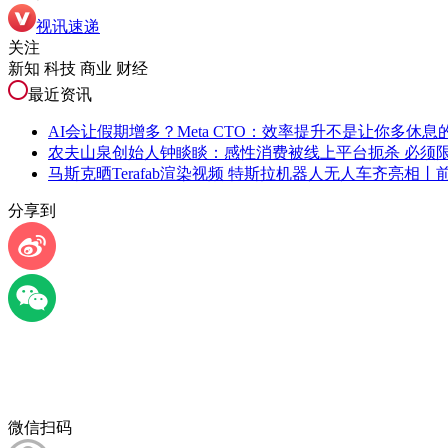
视讯速递
关注
新知 科技 商业 财经
最近资讯
AI会让假期增多？Meta CTO：效率提升不是让你多休
农夫山泉创始人钟睒睒：感性消费被线上平台扼杀 必须
马斯克晒Terafab渲染视频 特斯拉机器人无人车齐亮相丨
分享到
微信扫码