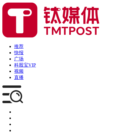
推荐
快报
广场
科股宝VIP
视频
直播
媒体
企服
创投
咨询