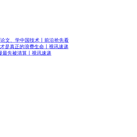
国论文、学中国技术丨前沿抢先看
才是真正的浪费生命丨视讯速递
慢最先被清算丨视讯速递