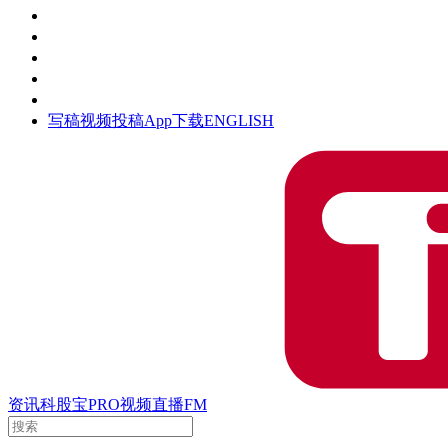
活动
钛空时间
集团时光
公众号
清朗网络行动
写稿
视频投稿
App下载
ENGLISH
资讯
科股宝
PRO
视频
直播
FM