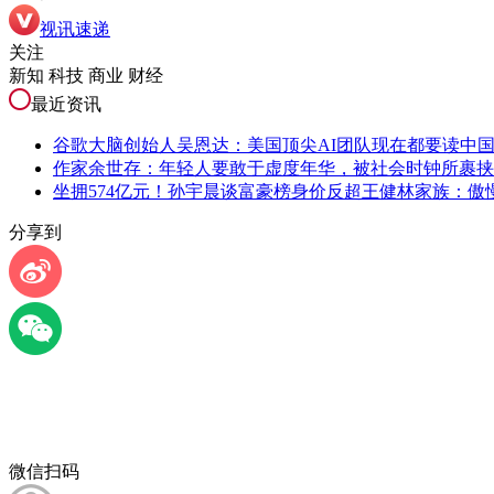
视讯速递
关注
新知 科技 商业 财经
最近资讯
谷歌大脑创始人吴恩达：美国顶尖AI团队现在都要读中
作家余世存：年轻人要敢于虚度年华，被社会时钟所裹挟
坐拥574亿元！孙宇晨谈富豪榜身价反超王健林家族：傲
分享到
微信扫码