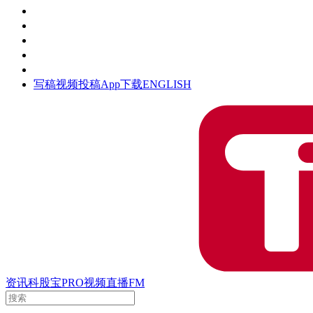
活动
钛空时间
集团时光
公众号
清朗网络行动
写稿
视频投稿
App下载
ENGLISH
资讯
科股宝
PRO
视频
直播
FM