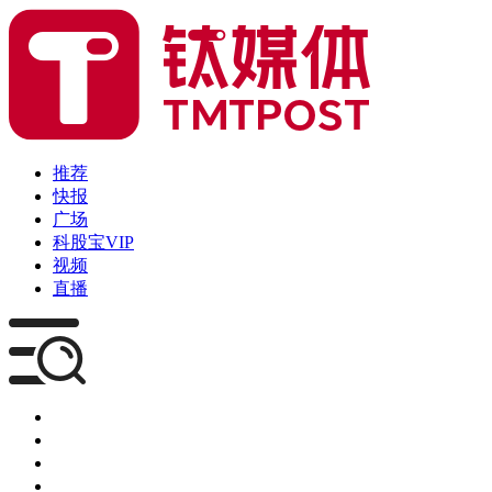
推荐
快报
广场
科股宝VIP
视频
直播
媒体
企服
创投
咨询