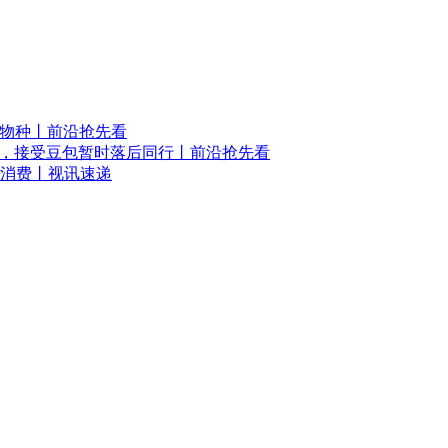
新物种丨前沿抢先看
名，接受豆包暂时落后同行丨前沿抢先看
消费丨视讯速递