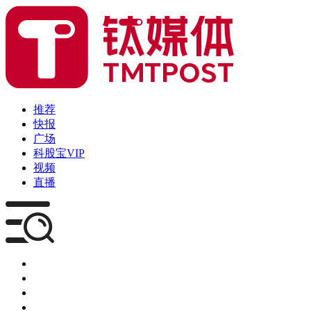
推荐
快报
广场
科股宝VIP
视频
直播
媒体
企服
创投
咨询