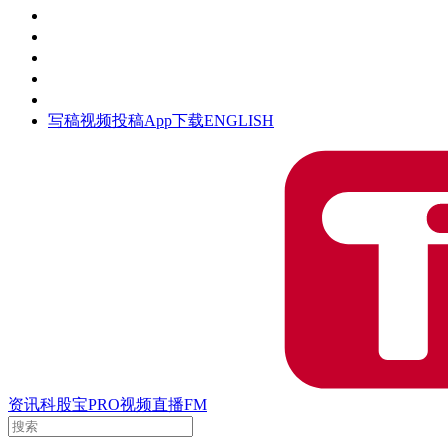
活动
钛空时间
集团时光
公众号
清朗网络行动
写稿
视频投稿
App下载
ENGLISH
资讯
科股宝
PRO
视频
直播
FM