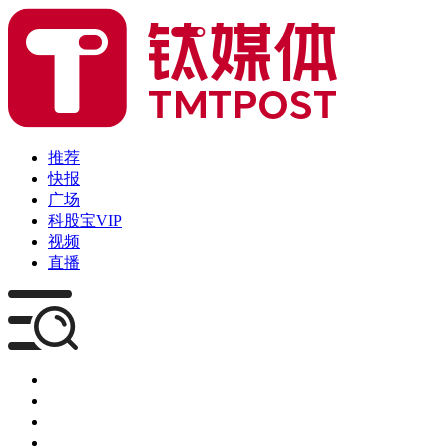
推荐
快报
广场
科股宝VIP
视频
直播
媒体
企服
创投
咨询