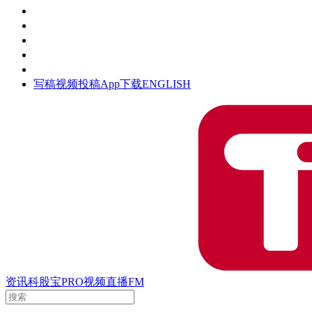
活动
钛空时间
集团时光
公众号
清朗网络行动
写稿
视频投稿
App下载
ENGLISH
资讯
科股宝
PRO
视频
直播
FM