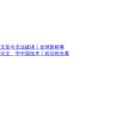
看
铭文至今无法破译丨全球新鲜事
国论文、学中国技术丨前沿抢先看