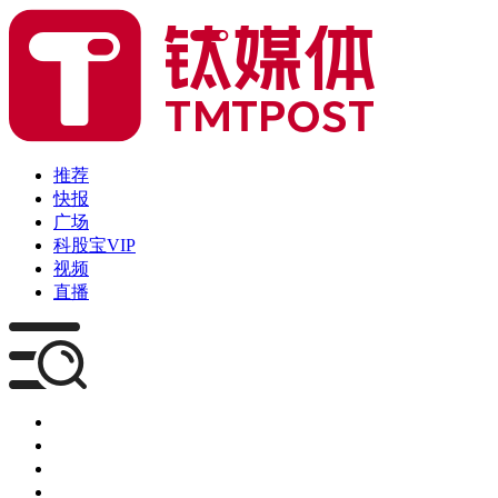
推荐
快报
广场
科股宝VIP
视频
直播
媒体
企服
创投
咨询