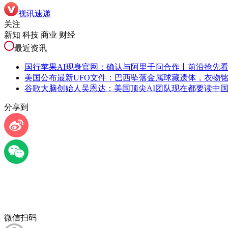
视讯速递
关注
新知 科技 商业 财经
最近资讯
国行苹果AI现身官网：确认与阿里千问合作丨前沿抢先
美国公布最新UFO文件：巴西坠落金属球藏遗体，衣物
谷歌大脑创始人吴恩达：美国顶尖AI团队现在都要读中
分享到
微信扫码