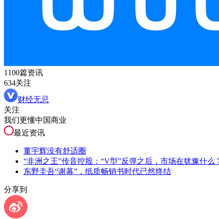
1100篇资讯
634关注
财经无忌
关注
我们更懂中国商业
最近资讯
董宇辉没有舒适圈
“非洲之王”传音控股：“V型”反弹之后，市场在犹豫什么
东野圭吾“谢幕”，纸质畅销书时代已然终结
分享到