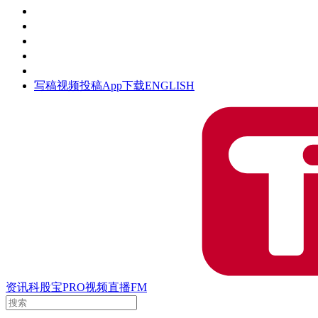
活动
钛空时间
集团时光
公众号
清朗网络行动
写稿
视频投稿
App下载
ENGLISH
资讯
科股宝
PRO
视频
直播
FM