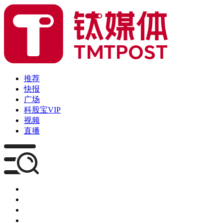
推荐
快报
广场
科股宝VIP
视频
直播
媒体
企服
创投
咨询