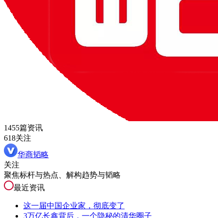
1455篇资讯
618关注
华商韬略
关注
聚焦标杆与热点、解构趋势与韬略
最近资讯
这一届中国企业家，彻底变了
3万亿长鑫背后，一个隐秘的清华圈子