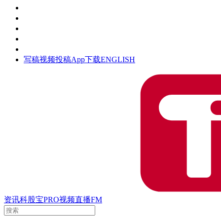
活动
钛空时间
集团时光
公众号
清朗网络行动
写稿
视频投稿
App下载
ENGLISH
资讯
科股宝
PRO
视频
直播
FM