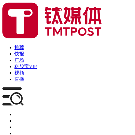
推荐
快报
广场
科股宝VIP
视频
直播
媒体
企服
创投
咨询