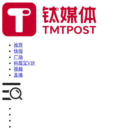
推荐
快报
广场
科股宝VIP
视频
直播
媒体
企服
创投
咨询