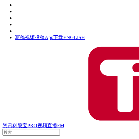
活动
钛空时间
集团时光
公众号
清朗网络行动
写稿
视频投稿
App下载
ENGLISH
资讯
科股宝
PRO
视频
直播
FM