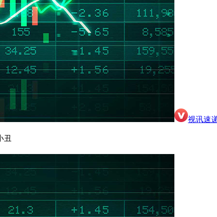
视讯速
小丑