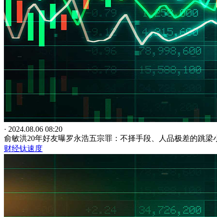
· 2024.08.06 08:20
俞敏洪20年好友曝罗永浩五宗罪：不择手段、人品极差的跳梁
财经钛速度