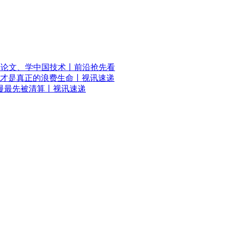
国论文、学中国技术丨前沿抢先看
才是真正的浪费生命丨视讯速递
慢最先被清算丨视讯速递