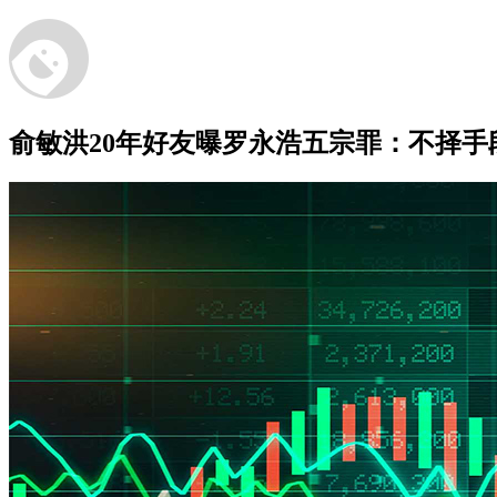
俞敏洪20年好友曝罗永浩五宗罪：不择