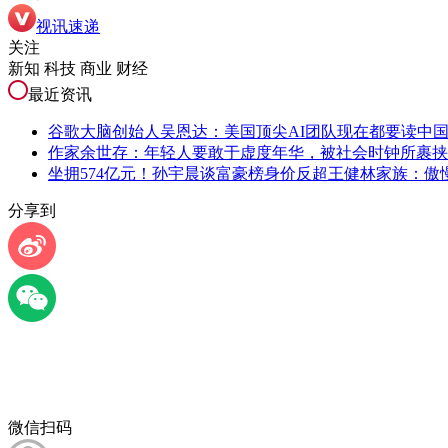
视讯速递
关注
新知 科技 商业 财经
最近资讯
谷歌大脑创始人吴恩达：美国顶尖AI团队现在都要读中
作家余世存：年轻人要敢于虚度年华，被社会时钟所裹挟
坐拥574亿元！孙宇晨谈富豪榜身价反超王健林家族：傲
分享到
微信扫码