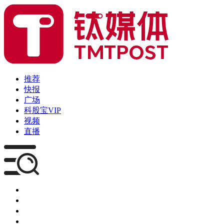
推荐
快报
广场
科股宝VIP
视频
直播
媒体
企服
创投
咨询