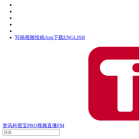
活动
钛空时间
集团时光
公众号
清朗网络行动
写稿
视频投稿
App下载
ENGLISH
资讯
科股宝
PRO
视频
直播
FM