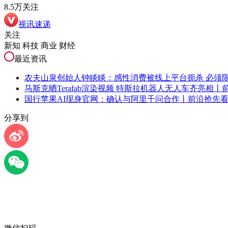
8.5万关注
视讯速递
关注
新知 科技 商业 财经
最近资讯
农夫山泉创始人钟睒睒：感性消费被线上平台扼杀 必须
马斯克晒Terafab渲染视频 特斯拉机器人无人车齐亮相丨
国行苹果AI现身官网：确认与阿里千问合作丨前沿抢先
分享到