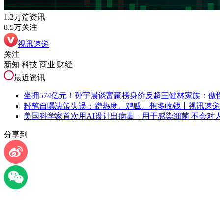
1.2万篇资讯
8.5万关注
视讯速递
关注
新知 科技 商业 财经
最近资讯
坐拥574亿元！孙宇晨谈富豪榜身价反超王健林家族：傲
粉笔自曝决策失误：蹭热度、鸡贼、想多收钱丨视讯速递
美国科学家首次用AI设计出病毒：用于感染细菌 不会对
分享到