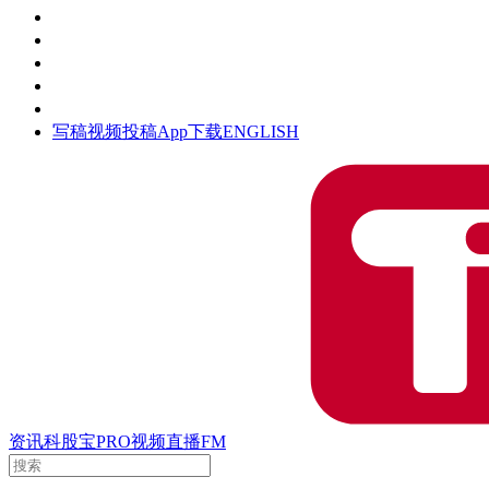
活动
钛空时间
集团时光
公众号
清朗网络行动
写稿
视频投稿
App下载
ENGLISH
资讯
科股宝
PRO
视频
直播
FM