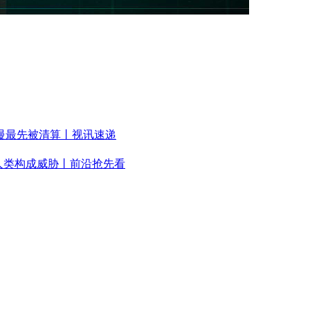
慢最先被清算丨视讯速递
人类构成威胁丨前沿抢先看