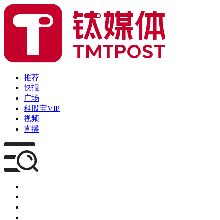
推荐
快报
广场
科股宝VIP
视频
直播
媒体
企服
创投
咨询