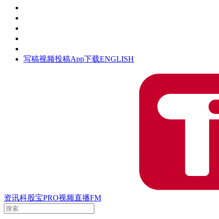
活动
钛空时间
集团时光
公众号
清朗网络行动
写稿
视频投稿
App下载
ENGLISH
资讯
科股宝
PRO
视频
直播
FM