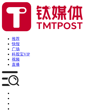
推荐
快报
广场
科股宝VIP
视频
直播
媒体
企服
创投
咨询