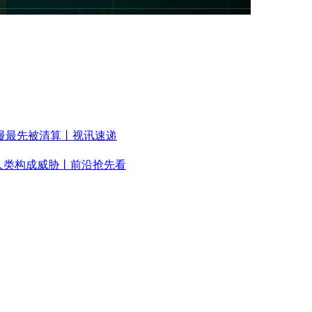
慢最先被清算丨视讯速递
人类构成威胁丨前沿抢先看