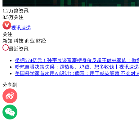
1.2万篇资讯
8.5万关注
视讯速递
关注
新知 科技 商业 财经
最近资讯
坐拥574亿元！孙宇晨谈富豪榜身价反超王健林家族：傲
粉笔自曝决策失误：蹭热度、鸡贼、想多收钱丨视讯速递
美国科学家首次用AI设计出病毒：用于感染细菌 不会对
分享到