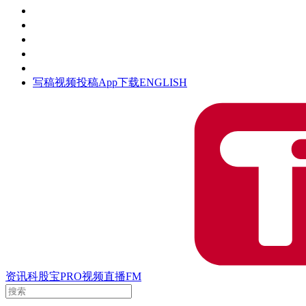
活动
钛空时间
集团时光
公众号
清朗网络行动
写稿
视频投稿
App下载
ENGLISH
资讯
科股宝
PRO
视频
直播
FM