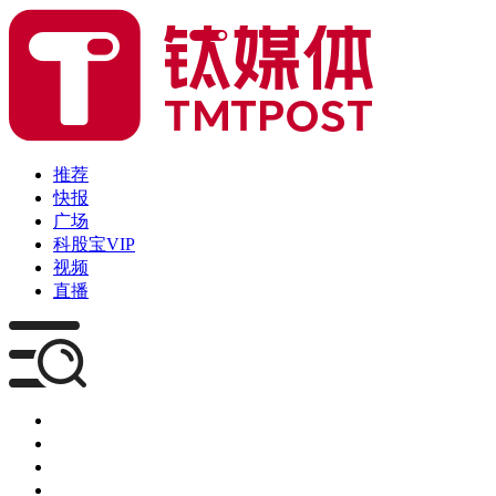
推荐
快报
广场
科股宝VIP
视频
直播
媒体
企服
创投
咨询