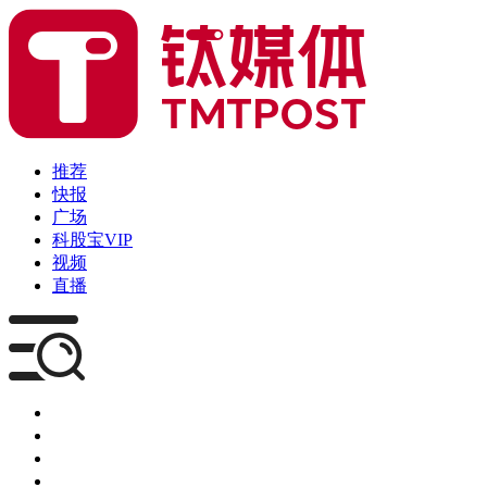
推荐
快报
广场
科股宝VIP
视频
直播
媒体
企服
创投
咨询