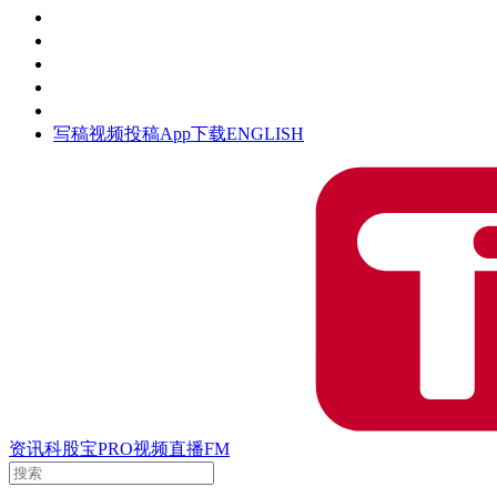
活动
钛空时间
集团时光
公众号
清朗网络行动
写稿
视频投稿
App下载
ENGLISH
资讯
科股宝
PRO
视频
直播
FM