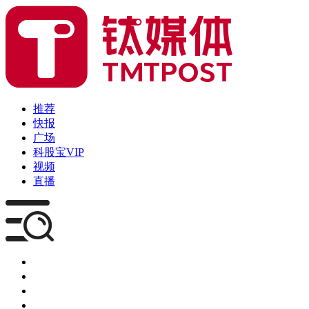
推荐
快报
广场
科股宝VIP
视频
直播
媒体
企服
创投
咨询