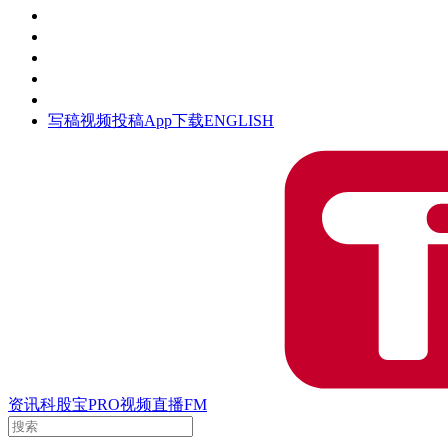
活动
钛空时间
集团时光
公众号
清朗网络行动
写稿
视频投稿
App下载
ENGLISH
资讯
科股宝
PRO
视频
直播
FM