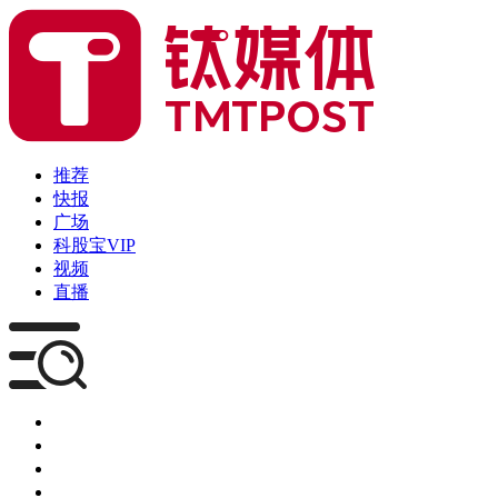
推荐
快报
广场
科股宝VIP
视频
直播
媒体
企服
创投
咨询