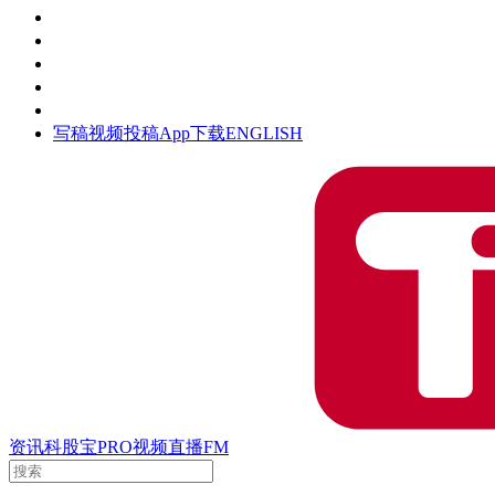
活动
钛空时间
集团时光
公众号
清朗网络行动
写稿
视频投稿
App下载
ENGLISH
资讯
科股宝
PRO
视频
直播
FM