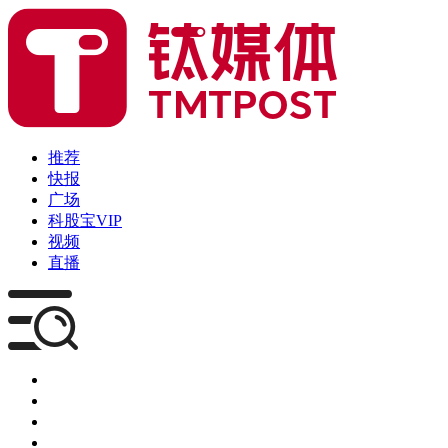
推荐
快报
广场
科股宝VIP
视频
直播
媒体
企服
创投
咨询