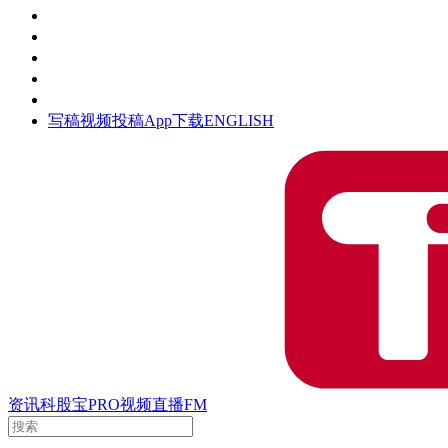
活动
钛空时间
集团时光
公众号
清朗网络行动
写稿
视频投稿
App下载
ENGLISH
资讯
科股宝
PRO
视频
直播
FM