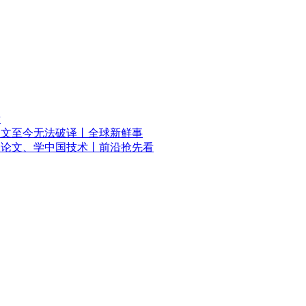
看
铭文至今无法破译丨全球新鲜事
国论文、学中国技术丨前沿抢先看