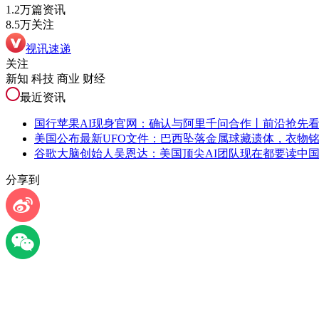
1.2万篇资讯
8.5万关注
视讯速递
关注
新知 科技 商业 财经
最近资讯
国行苹果AI现身官网：确认与阿里千问合作丨前沿抢先
美国公布最新UFO文件：巴西坠落金属球藏遗体，衣物
谷歌大脑创始人吴恩达：美国顶尖AI团队现在都要读中
分享到