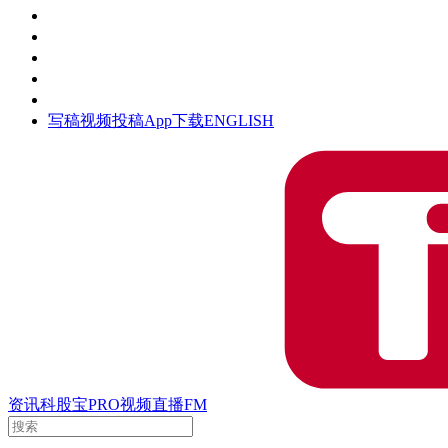
活动
钛空时间
集团时光
公众号
清朗网络行动
写稿
视频投稿
App下载
ENGLISH
资讯
科股宝
PRO
视频
直播
FM