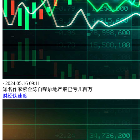
· 2024.05.16 09:11
知名作家紫金陈自曝炒地产股已亏几百万
财经钛速度