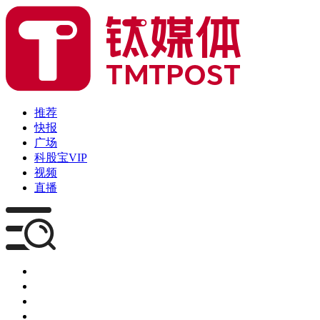
推荐
快报
广场
科股宝VIP
视频
直播
媒体
企服
创投
咨询