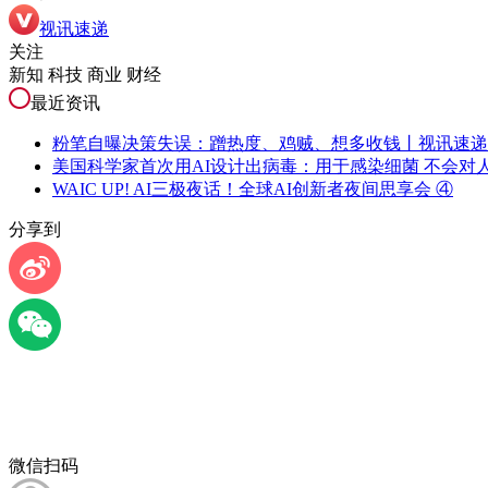
视讯速递
关注
新知 科技 商业 财经
最近资讯
粉笔自曝决策失误：蹭热度、鸡贼、想多收钱丨视讯速递
美国科学家首次用AI设计出病毒：用于感染细菌 不会对
WAIC UP! AI三极夜话！全球AI创新者夜间思享会 ④
分享到
微信扫码