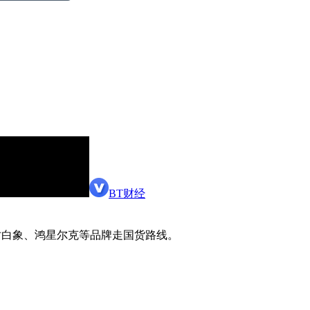
BT财经
仿白象、鸿星尔克等品牌走国货路线。