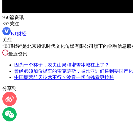
950篇资讯
357关注
BT财经
关注
“BT财经”是北京领讯时代文化传媒有限公司旗下的金融信息
最近资讯
因为一个杯子，农夫山泉和蜜雪冰城杠上了？
曾经必须加价提车的雷克萨斯，被比亚迪们逼到要国产化
中国民营航天技术不行？波音一切向钱看更拉胯
分享到