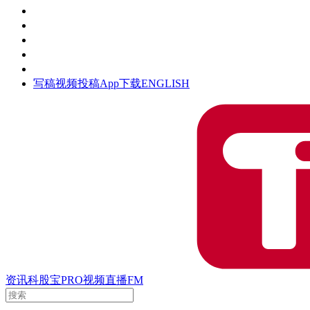
活动
钛空时间
集团时光
公众号
清朗网络行动
写稿
视频投稿
App下载
ENGLISH
资讯
科股宝
PRO
视频
直播
FM