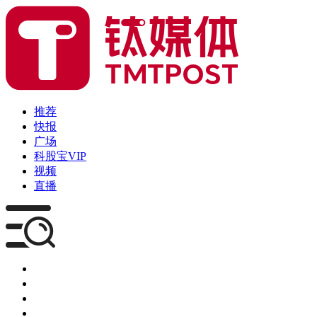
推荐
快报
广场
科股宝VIP
视频
直播
媒体
企服
创投
咨询