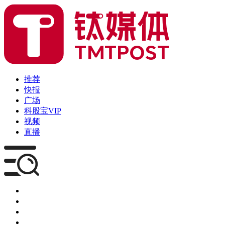
推荐
快报
广场
科股宝VIP
视频
直播
媒体
企服
创投
咨询