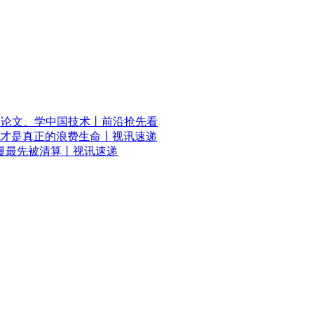
国论文、学中国技术丨前沿抢先看
才是真正的浪费生命丨视讯速递
慢最先被清算丨视讯速递