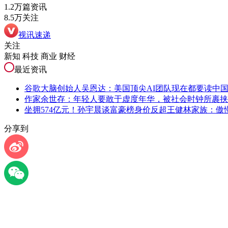
1.2万篇资讯
8.5万关注
视讯速递
关注
新知 科技 商业 财经
最近资讯
谷歌大脑创始人吴恩达：美国顶尖AI团队现在都要读中
作家余世存：年轻人要敢于虚度年华，被社会时钟所裹挟
坐拥574亿元！孙宇晨谈富豪榜身价反超王健林家族：傲
分享到