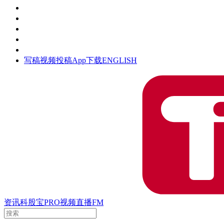
活动
钛空时间
集团时光
公众号
清朗网络行动
写稿
视频投稿
App下载
ENGLISH
资讯
科股宝
PRO
视频
直播
FM