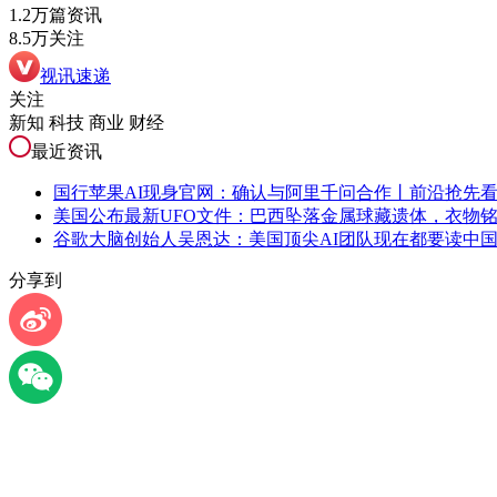
1.2万篇资讯
8.5万关注
视讯速递
关注
新知 科技 商业 财经
最近资讯
国行苹果AI现身官网：确认与阿里千问合作丨前沿抢先
美国公布最新UFO文件：巴西坠落金属球藏遗体，衣物
谷歌大脑创始人吴恩达：美国顶尖AI团队现在都要读中
分享到