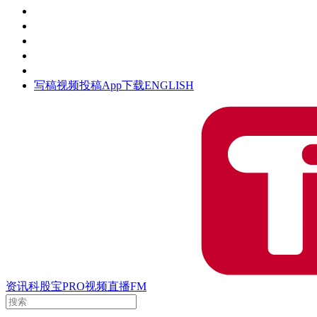
活动
钛空时间
集团时光
公众号
清朗网络行动
写稿
视频投稿
App下载
ENGLISH
资讯
科股宝
PRO
视频
直播
FM