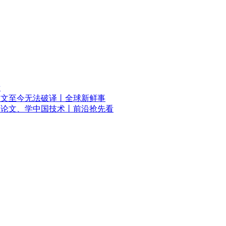
看
铭文至今无法破译丨全球新鲜事
国论文、学中国技术丨前沿抢先看