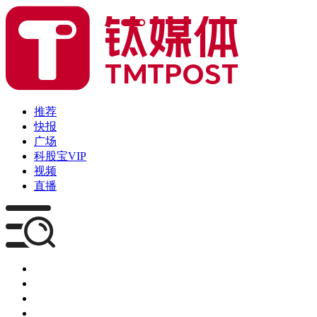
推荐
快报
广场
科股宝VIP
视频
直播
媒体
企服
创投
咨询