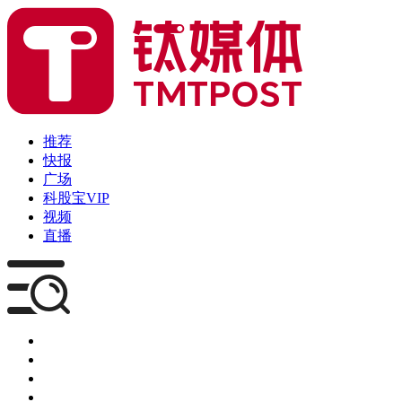
推荐
快报
广场
科股宝VIP
视频
直播
媒体
企服
创投
咨询