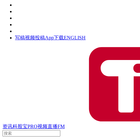
活动
钛空时间
集团时光
公众号
清朗网络行动
写稿
视频投稿
App下载
ENGLISH
资讯
科股宝
PRO
视频
直播
FM