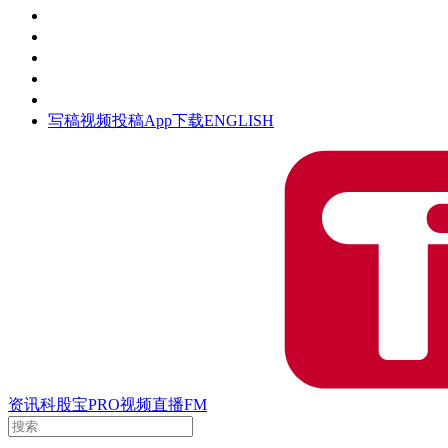
活动
钛空时间
集团时光
公众号
清朗网络行动
写稿
视频投稿
App下载
ENGLISH
资讯
科股宝
PRO
视频
直播
FM