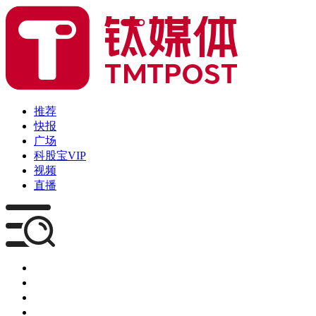
推荐
快报
广场
科股宝VIP
视频
直播
媒体
企服
创投
咨询