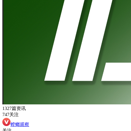
1327篇资讯
747关注
螳螂观察
关注