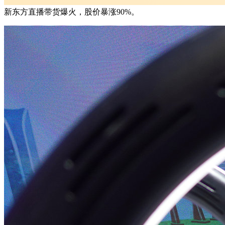
新东方直播带货爆火，股价暴涨90%。