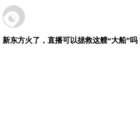
新东方火了，直播可以拯救这艘“大船”吗