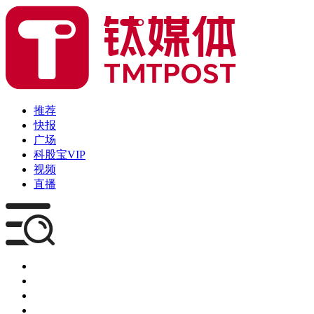
推荐
快报
广场
科股宝VIP
视频
直播
媒体
企服
创投
咨询