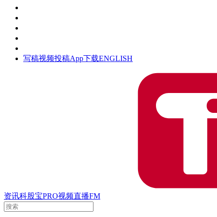
活动
钛空时间
集团时光
公众号
清朗网络行动
写稿
视频投稿
App下载
ENGLISH
资讯
科股宝
PRO
视频
直播
FM