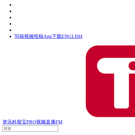
活动
钛空时间
集团时光
公众号
清朗网络行动
写稿
视频投稿
App下载
ENGLISH
资讯
科股宝
PRO
视频
直播
FM