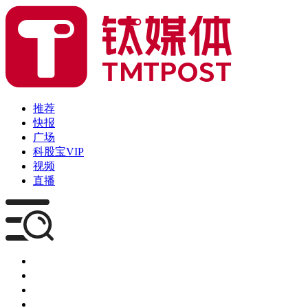
推荐
快报
广场
科股宝VIP
视频
直播
媒体
企服
创投
咨询