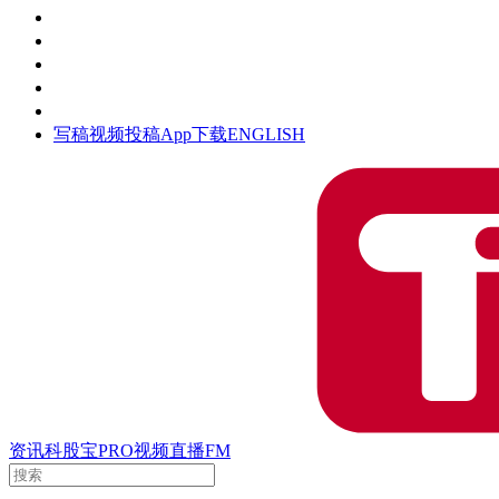
活动
钛空时间
集团时光
公众号
清朗网络行动
写稿
视频投稿
App下载
ENGLISH
资讯
科股宝
PRO
视频
直播
FM