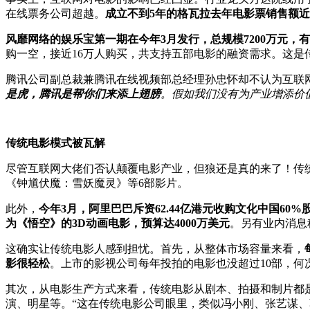
在线票务公司超越。
成立不到5年的格瓦拉去年电影票销售额近
风靡网络的娱乐宝第一期在今年3月发行，总规模7200万元，有
购一空，接近16万人购买，共支持五部电影的融资需求。这是
腾讯公司副总裁兼腾讯在线视频部总经理孙忠怀却不认为互联
是虎，腾讯是帮你们来添上翅膀
。假如我们没有为产业增添价
传统电影模式被瓦解
尽管互联网大佬们否认颠覆电影产业，但狼还是真的来了！传
《钟馗伏魔：雪妖魔灵》等6部影片。
此外，
今年3月，阿里巴巴斥资62.44亿港元收购文化中国6
为《悟空》的3D动画电影，预算达4000万美元
。另有业内消息
这确实让传统电影人感到担忧。首先，从整体市场容量来看，
影很轻松
。上市的影视公司每年投拍的电影也没超过10部，何
其次，从电影生产方式来看，传统电影从剧本、拍摄和制片都
演、明星等。“这在传统电影公司眼里，类似冯小刚、张艺谋