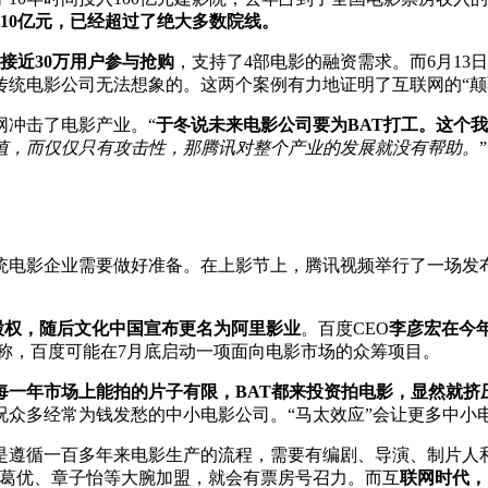
10亿元，已经超过了绝大多数院线。
接近30万用户参与抢购
，支持了4部电影的融资需求。而6月13日
传统电影公司无法想象的。这两个案例有力地证明了互联网的“颠
网冲击了电影产业。“
于冬说未来电影公司要为BAT打工。这个
值，而仅仅只有攻击性，那腾讯对整个产业的发展就没有帮助。
”
统电影企业需要做好准备。在上影节上，腾讯视频举行了一场发布
0%股权，随后文化中国宣布更名为阿里影业
。百度CEO
李彦宏在今
称，百度可能在7月底启动一项面向电影市场的众筹项目。
每一年市场上能拍的片子有限，BAT都来投资拍电影，显然就挤
况众多经常为钱发愁的中小电影公司。“马太效应”会让更多中小
是遵循一百多年来电影生产的流程，需要有编剧、导演、制片人
、葛优、章子怡等大腕加盟，就会有票房号召力。而互
联网时代，