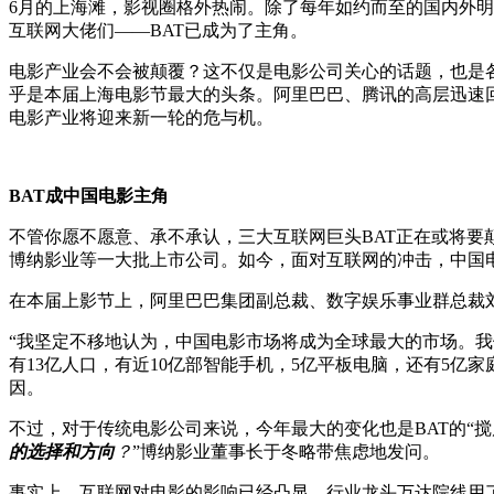
6月的上海滩，影视圈格外热闹。除了每年如约而至的国内外明
互联网大佬们——BAT已成为了主角。
电影产业会不会被颠覆？这不仅是电影公司关心的话题，也是各
乎是本届上海电影节最大的头条。阿里巴巴、腾讯的高层迅速回
电影产业将迎来新一轮的危与机。
BAT
成中国电影主角
不管你愿不愿意、承不承认，三大互联网巨头BAT正在或将要
博纳影业等一大批上市公司。如今，面对互联网的冲击，中国电
在本届上影节上，阿里巴巴集团副总裁、数字娱乐事业群总裁
“我坚定不移地认为，中国电影市场将成为全球最大的市场。
有13亿人口，有近10亿部智能手机，5亿平板电脑，还有5
因。
不过，对于传统电影公司来说，今年最大的变化也是BAT的“搅局
的选择和方向
？
”博纳影业董事长于冬略带焦虑地发问。
事实上，互联网对电影的影响已经凸显。行业龙头万达院线用了1