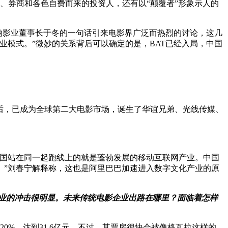
、券商和各色自费而来的投资人，还有以“颠覆者”形象示人的
博纳影业董事长于冬的一句话引来电影界广泛而热烈的讨论，这几
业模式。”微妙的关系背后可以确定的是，BAT已经入局，中国
展后，已成为全球第二大电影市场，诞生了华谊兄弟、光线传媒、
。
美国站在同一起跑线上的就是蓬勃发展的移动互联网产业。中国
础。”刘春宁解释称，这也是阿里巴巴加速进入数字文化产业的原
业的冲击很明显。未来传统电影企业出路在哪里？面临着怎样
0%，达到31.6亿元。不过，其票房很快会被像格瓦拉这样的