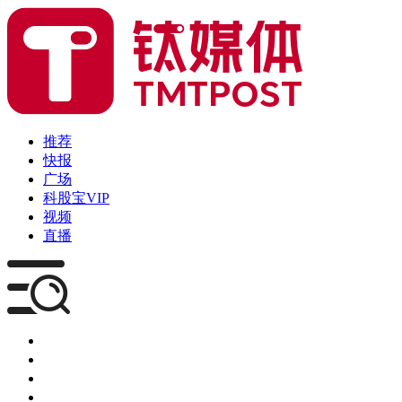
推荐
快报
广场
科股宝VIP
视频
直播
媒体
企服
创投
咨询